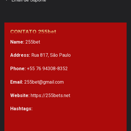
CONTATO 255bet
Name:
255bet
Address:
Rua 817, São Paulo
Phone:
+55 76 94308-8352
Email:
255bet@gmail.com
Website:
https://255bets.net
Hashtags: