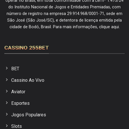
operar no Brasil, em total conformidade com a Lei nº 1.475/24
do Instituto Nacional de Jogos e Entidades Premiadas, com
número de registro na empresa 29.914.968/0001-71, sede em
São José (São José/SC), e detentora de licença emitida pela
cidade de Bodó, Brasil. Para mais informações, clique aqui.
CASSINO 255BET
BET
Cassino Ao Vivo
Aviator
Esportes
Jogos Populares
Slots