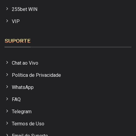
255bet WIN
VIP
SUPORTE
Chat ao Vivo
Política de Privacidade
WhatsApp
FAQ
Telegram
Termos de Uso
Email de Suporte