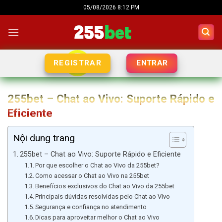
Skip
05/08/2026 8:12 PM
to
content
ENTRAR
REGISTRAR
255bet – Chat ao Vivo: Suporte Rápido e
Eficiente
Nội dung trang
255bet – Chat ao Vivo: Suporte Rápido e Eficiente
Por que escolher o Chat ao Vivo da 255bet?
Como acessar o Chat ao Vivo na 255bet
Benefícios exclusivos do Chat ao Vivo da 255bet
Principais dúvidas resolvidas pelo Chat ao Vivo
Segurança e confiança no atendimento
Dicas para aproveitar melhor o Chat ao Vivo