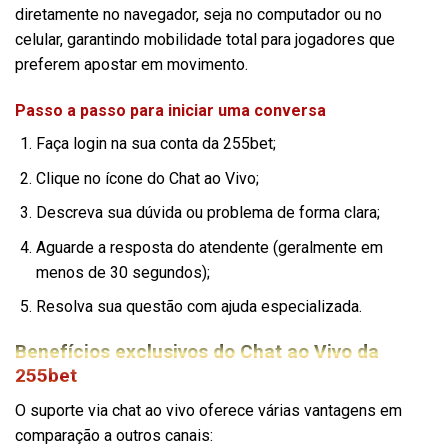
diretamente no navegador, seja no computador ou no
celular, garantindo mobilidade total para jogadores que
preferem apostar em movimento.
Passo a passo para iniciar uma conversa
Faça login na sua conta da 255bet;
Clique no ícone do Chat ao Vivo;
Descreva sua dúvida ou problema de forma clara;
Aguarde a resposta do atendente (geralmente em
menos de 30 segundos);
Resolva sua questão com ajuda especializada.
Benefícios exclusivos do Chat ao Vivo da
255bet
O suporte via chat ao vivo oferece várias vantagens em
comparação a outros canais: