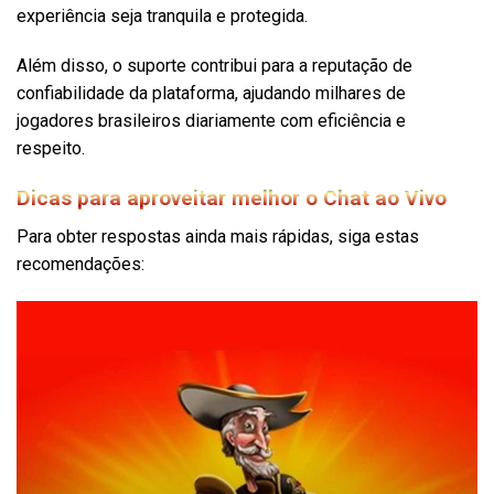
experiência seja tranquila e protegida.
Além disso, o suporte contribui para a reputação de
confiabilidade da plataforma, ajudando milhares de
jogadores brasileiros diariamente com eficiência e
respeito.
Dicas para aproveitar melhor o Chat ao Vivo
Para obter respostas ainda mais rápidas, siga estas
recomendações: