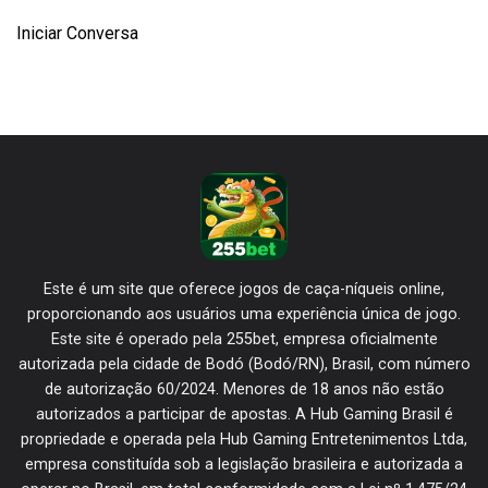
Iniciar Conversa
Este é um site que oferece jogos de caça-níqueis online,
proporcionando aos usuários uma experiência única de jogo.
Este site é operado pela 255bet, empresa oficialmente
autorizada pela cidade de Bodó (Bodó/RN), Brasil, com número
de autorização 60/2024. Menores de 18 anos não estão
autorizados a participar de apostas. A Hub Gaming Brasil é
propriedade e operada pela Hub Gaming Entretenimentos Ltda,
empresa constituída sob a legislação brasileira e autorizada a